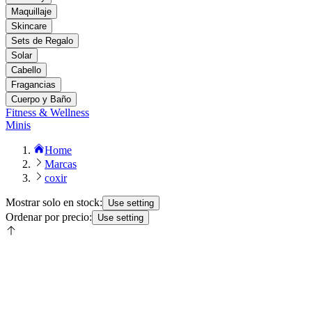
Maquillaje
Skincare
Sets de Regalo
Solar
Cabello
Fragancias
Cuerpo y Baño
Fitness & Wellness
Minis
Home
Marcas
coxir
Mostrar solo en stock:
Use setting
Ordenar por precio:
Use setting