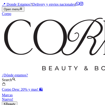
📍 Donde Estamos?
|
Delivery y envios nacionales
|
Open menu
Corpo
¿Dónde estamos?
Search
Corpo Desc 20% y mas! 🛍️
Marcas
Nuevo!
KBeauty