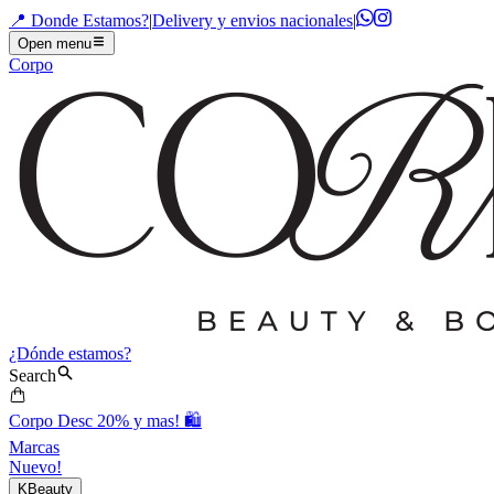
📍 Donde Estamos?
|
Delivery y envios nacionales
|
Open menu
Corpo
¿Dónde estamos?
Search
Corpo Desc 20% y mas! 🛍️
Marcas
Nuevo!
KBeauty