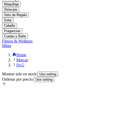
Maquillaje
Skincare
Sets de Regalo
Solar
Cabello
Fragancias
Cuerpo y Baño
Fitness & Wellness
Minis
Home
Marcas
Dr.G
Mostrar solo en stock:
Use setting
Ordenar por precio:
Use setting