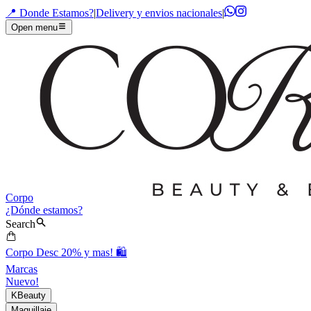
📍 Donde Estamos?
|
Delivery y envios nacionales
|
Open menu
Corpo
¿Dónde estamos?
Search
Corpo Desc 20% y mas! 🛍️
Marcas
Nuevo!
KBeauty
Maquillaje