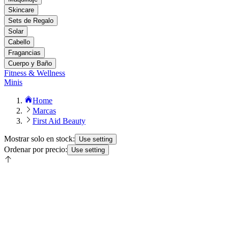
Skincare
Sets de Regalo
Solar
Cabello
Fragancias
Cuerpo y Baño
Fitness & Wellness
Minis
Home
Marcas
First Aid Beauty
Mostrar solo en stock:
Use setting
Ordenar por precio:
Use setting