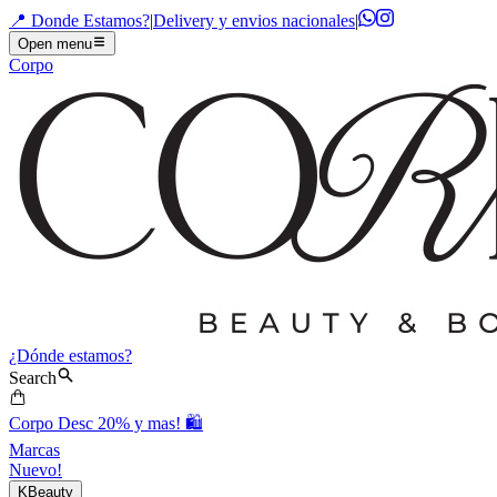
📍 Donde Estamos?
|
Delivery y envios nacionales
|
Open menu
Corpo
¿Dónde estamos?
Search
Corpo Desc 20% y mas! 🛍️
Marcas
Nuevo!
KBeauty