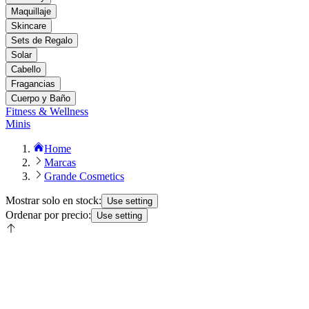
Maquillaje
Skincare
Sets de Regalo
Solar
Cabello
Fragancias
Cuerpo y Baño
Fitness & Wellness
Minis
Home
Marcas
Grande Cosmetics
Mostrar solo en stock:
Use setting
Ordenar por precio:
Use setting