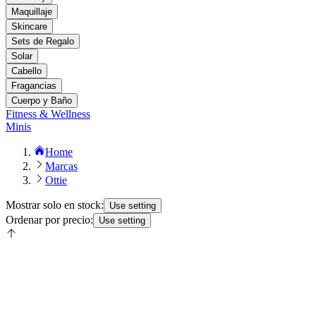
Maquillaje
Skincare
Sets de Regalo
Solar
Cabello
Fragancias
Cuerpo y Baño
Fitness & Wellness
Minis
Home
Marcas
Ottie
Mostrar solo en stock:
Use setting
Ordenar por precio:
Use setting