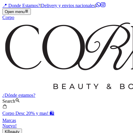
📍 Donde Estamos?
|
Delivery y envios nacionales
|
Open menu
Corpo
¿Dónde estamos?
Search
Corpo Desc 20% y mas! 🛍️
Marcas
Nuevo!
KBeauty