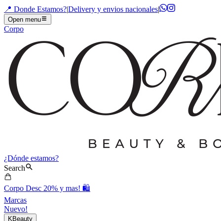
📍 Donde Estamos?
|
Delivery y envios nacionales
|
Open menu
Corpo
¿Dónde estamos?
Search
Corpo Desc 20% y mas! 🛍️
Marcas
Nuevo!
KBeauty