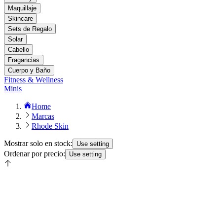
Maquillaje
Skincare
Sets de Regalo
Solar
Cabello
Fragancias
Cuerpo y Baño
Fitness & Wellness
Minis
Home
Marcas
Rhode Skin
Mostrar solo en stock:
Use setting
Ordenar por precio:
Use setting