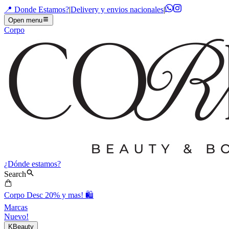
📍 Donde Estamos?
|
Delivery y envios nacionales
|
Open menu
Corpo
¿Dónde estamos?
Search
Corpo Desc 20% y mas! 🛍️
Marcas
Nuevo!
KBeauty