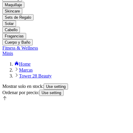
Maquillaje
Skincare
Sets de Regalo
Solar
Cabello
Fragancias
Cuerpo y Baño
Fitness & Wellness
Minis
Home
Marcas
Tower 28 Beauty
Mostrar solo en stock:
Use setting
Ordenar por precio:
Use setting