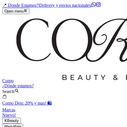
📍 Donde Estamos?
|
Delivery y envios nacionales
|
Open menu
Corpo
¿Dónde estamos?
Search
Corpo Desc 20% y mas! 🛍️
Marcas
Nuevo!
KBeauty
Maquillaje