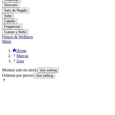
Skincare
Sets de Regalo
Solar
Cabello
Fragancias
Cuerpo y Baño
Fitness & Wellness
Minis
Home
Marcas
Zara
Mostrar solo en stock:
Use setting
Ordenar por precio:
Use setting